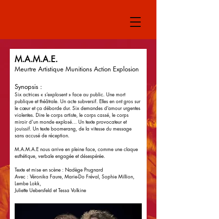
M.A.M.A.E.
Meurtre Artistique Munitions Action Explosion
Synopsis :
Six actrices « s’explosent » face au public. Une mort
publique et théâtrale. Un acte subversif. Elles en ont gros sur
le cœur et ça déborde dur. Six demandes d’amour urgentes
violentes. Dire le corps artiste, le corps cassé, le corps
miroir d’un monde explosé… Un texte provocateur et
jouissif. Un texte boomerang, de la vitesse du message
sans accusé de réception.
M.A.M.A.E nous arrive en pleine face, comme une claque
esthétique, verbale engagée et désespérée.
Texte et mise en scène : Nadège Prugnard
Avec : Véronika Faure, Marie-Do Fréval, Sophie Million,
Lembe Lokk,
Juliette Uebersfeld et Tessa Volkine