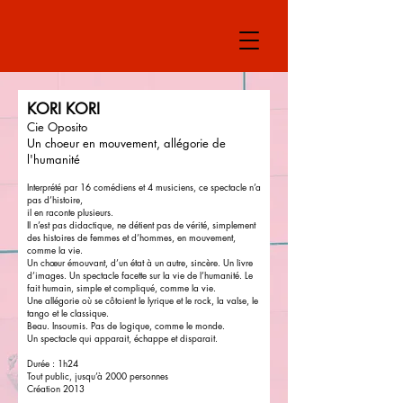
KORI KORI
Cie Oposito
Un choeur en mouvement, allégorie de
l'humanité
Interprété par 16 comédiens et 4 musiciens, ce spectacle n’a
pas d’histoire,
il en raconte plusieurs.
Il n’est pas didactique, ne détient pas de vérité, simplement
des histoires de femmes et d’hommes, en mouvement,
comme la vie.
Un chœur émouvant, d’un état à un autre, sincère. Un livre
d’images. Un spectacle facette sur la vie de l’humanité. Le
fait humain, simple et compliqué, comme la vie.
Une allégorie où se côtoient le lyrique et le rock, la valse, le
tango et le classique.
Beau. Insoumis. Pas de logique, comme le monde.
Un spectacle qui apparait, échappe et disparait.
Durée : 1h24
Tout public, jusqu’à 2000 personnes
Création 2013